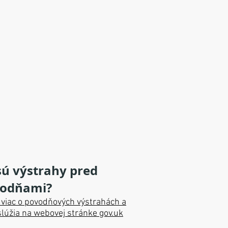
sú výstrahy pred
odňami?
e viac o povodňových výstrahách a
slúžia na webovej stránke gov.uk