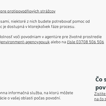
 pre protipovodňových strážcov
 sami, niektoré z nich budete potrebovať pomoc od
 je dostupná v ktorejkoľvek fáze procesu.
dolnosť voči povodniam v agentúre pre životné prostredie
environment-agency.gov.uk
alebo na
čísle 03708 506 506
Čo 
pov
fónna informačná služba, na ktorú môžete
Zistit
ácie o vašej oblasti počas povodní.
na čo 