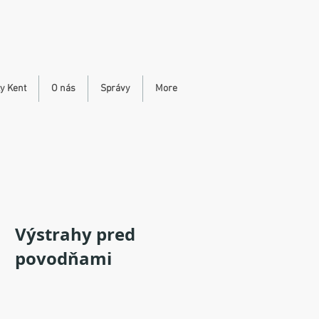
ty Kent
O nás
Správy
More
Výstrahy pred
povodňami