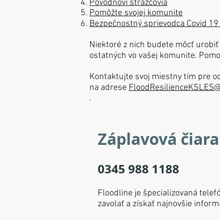
Povodňoví strážcovia
Pomôžte svojej komunite
Bezpečnostný sprievodca Covid 19
Niektoré z nich budete môcť urobiť
ostatných vo vašej komunite. Pomoc
Kontaktujte svoj miestny tím pre o
na adrese
FloodResilienceKSLES@
.
Záplavová čiara
0345 988 1188
Floodline je špecializovaná tele
zavolať a získať najnovšie inform