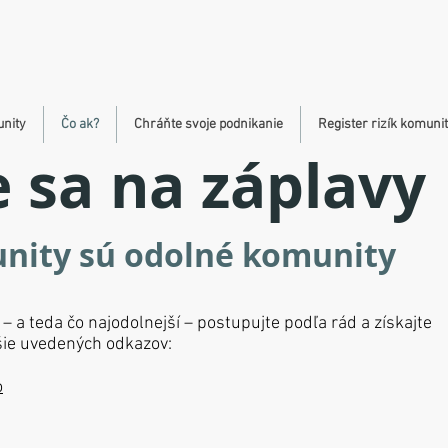
unity
Čo ak?
Chráňte svoje podnikanie
Register rizík komuni
e sa na záplavy
nity sú odolné komunity
 – a teda čo najodolnejší – postupujte podľa rád a získajte
šie uvedených odkazov:
o